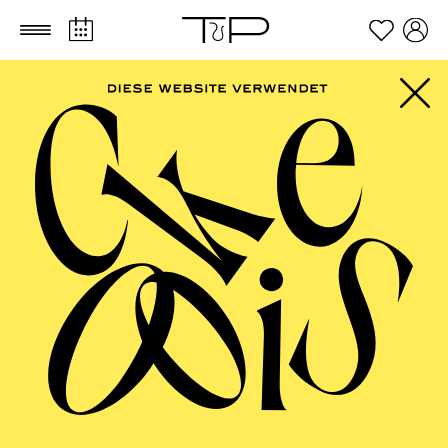
Zum Hauptinhalt springen
Zum Footer springen