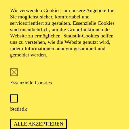
Wir verwenden Cookies, um unsere Angebote für
Sie möglichst sicher, komfortabel und
serviceorientiert zu gestalten. Essenzielle Cookies
sind unentbehrlich, um die Grundfunktionen der
Heribert Feckler
Website zu ermöglichen. Statistik-Cookies helfen
uns zu verstehen, wie die Website genutzt wird,
Dirigent
indem Informationen anonym gesammelt und
gemeldet werden.
VITA
studierte Klavier, Dirigieren, Gesang und Tonsatz an
Essenzielle Cookies
der Musikhochschule Köln. Er war Musikalischer
Leiter und Dirigent u. a. von "Ain’t Misbehavin’", "Der
Mann von La Mancha", "The Rocky Horror Show",
"West Side Story", "Grease", "Rent", "Cabaret", "Miami
Statistik
Nights", "Das Mädchen Rosemarie", "Cats", "Kiss me,
Kate", "Jesus Christ Superstar", "Saturday Night
Fever", "Spamalot", "Chess", "Die 10 Gebote", "Kein
ALLE AKZEPTIEREN