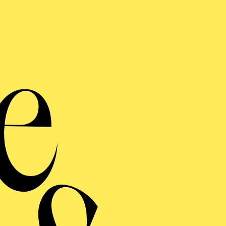
Oper
Ruck
fehl
Ein Kinderstück von