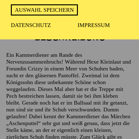
AUSWAHL SPEICHERN
DATENSCHUTZ
IMPRESSUM
Beschreibung
Ein Kammerdiener am Rande des
Nervenzusammenbruchs! Während Hexe Kleinlaut und
Freundin Crizzy in einem Meer von Schuhen baden,
sucht er den gläsernen Pantoffel. Zweimal ist dem
Königssohn diese unbekannte Schöne schon
weggelaufen. Dieses Mal aber hat er die Treppe mit
Pech bestreichen lassen, damit sie bei ihm kleben
bleibt. Gerade noch hat er im Ballsaal mit ihr getanzt,
nun sind sie und ihr Schuh verschwunden. Dumm
gelaufen! Dabei kennt der Kammerdiener das Märchen
„Aschenputtel“ sehr gut und weiß genau, dass jetzt die
Stelle käme, an der er eigentlich einen kleinen,
zierlichen Schuh finden müsste. Zum Glück gibt es