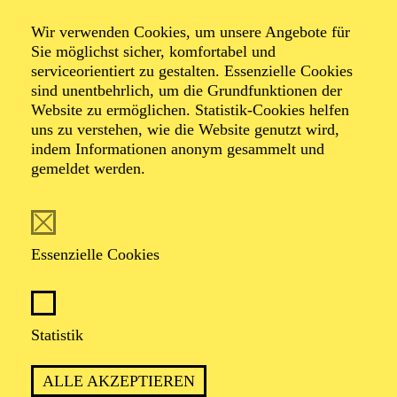
Ruckedigu, da fehlt
Wir verwenden Cookies, um unsere Angebote für
Sie möglichst sicher, komfortabel und
doch ein Schuh
serviceorientiert zu gestalten. Essenzielle Cookies
sind unentbehrlich, um die Grundfunktionen der
Website zu ermöglichen. Statistik-Cookies helfen
uns zu verstehen, wie die Website genutzt wird,
indem Informationen anonym gesammelt und
Ein Kinderstück von Heribert Feckler und Marie-Helen
gemeldet werden.
Joël
TICKETS
Essenzielle Cookies
Statistik
Empfohlen ab 3 Jahren
ALLE AKZEPTIEREN