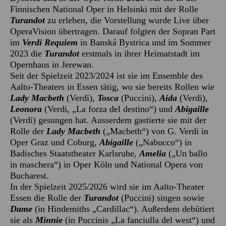
Finnischen National Oper in Helsinki mit der Rolle
Turandot
zu erleben, die Vorstellung wurde Live über
OperaVision übertragen. Darauf folgten der Sopran Part
im
Verdi Requiem
in Banská Bystrica und im Sommer
2023 die
Turandot
erstmals in ihrer Heimatstadt im
Opernhaus in Jerewan.
Seit der Spielzeit 2023/2024 ist sie im Ensemble des
Aalto-Theaters in Essen tätig, wo sie bereits Rollen wie
Lady Macbeth
(Verdi),
Tosca
(Puccini),
Aida
(Verdi),
Leonora
(Verdi, „La forza del destino“) und
Abigaille
(Verdi) gesungen hat. Ausserdem gastierte sie mit der
Rolle der
Lady Macbeth
(„Macbeth“) von G. Verdi in
Oper Graz und Coburg,
Abigaille
(„Nabucco“) in
Badisches Staatstheater Karlsruhe,
Amelia
(„Un ballo
in maschera“) in Oper Köln und National Opera von
Bucharest.
In der Spielzeit 2025/2026 wird sie im Aalto-Theater
Essen die Rolle der
Turandot
(Puccini) singen sowie
Dame
(in Hindemiths „Cardillac“). Außerdem debütiert
sie als
Minnie
(in Puccinis „La fanciulla del west“) und