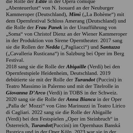
die Rolle der
Edile
in der Opéra comique
„Abenteuerlust“ von N. Isouard an der Neuburger
Kammeroper (Deutschland),
Mimì
(„La Bohème“) mit
dem Opernfestival Schloss Amerang (Deutschland) und
die Rolle der
Frau
Panek
in der Uraufführung von
„Soma“ von Christof Dienz an der Wiener Kammeroper
in der Produktion von Sirene Operntheater. 2017 sang
sie die Rollen der
Nedda
(„Pagliacci“) und
Santuzza
(„Cavalleria Rusticana“) in Salzburg bei Oper im Berg
Festival.
2018 sang sie die Rolle der
Abigaille
(Verdi) bei den
Opernfestspiele Heidenheim, Deutschland. 2019
debütierte sie mit der Rolle der
Turandot
(Puccini) in
Teatro Massimo in Palermo und mit der Titelrolle in
Giovanna D
’
Arco
(Verdi) in TOBS in der Schweiz.
2020 sang sie die Rolle der
Anna Bianca
in der Oper
„Palla de‘ Mozzi“ von Gino Marinuzzi in Teatro Lirico
di Cagliari. 2022 sang sie die Rolle der Abigaille
(Verdi) bei den Festspielen „Oper im Steinbruch“ in
Österreich,
Turandot
(Puccini) im Opernhaus Banská
Bystrica und in der Oper Köln. 2023 war sie in der