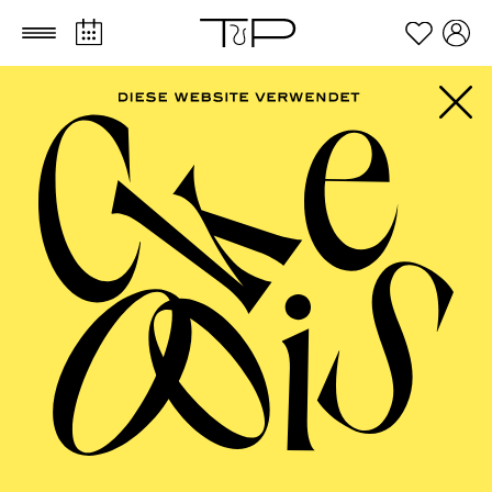
Zum Hauptinhalt springen
Zum Footer springen