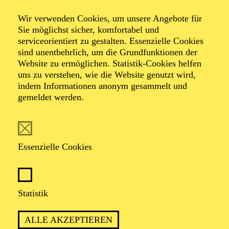
Wir verwenden Cookies, um unsere Angebote für
Sie möglichst sicher, komfortabel und
serviceorientiert zu gestalten. Essenzielle Cookies
sind unentbehrlich, um die Grundfunktionen der
Website zu ermöglichen. Statistik-Cookies helfen
uns zu verstehen, wie die Website genutzt wird,
Foto: Benne Ochs
indem Informationen anonym gesammelt und
gemeldet werden.
Astrik Khanamiryan
Sopran
Essenzielle Cookies
VITA
Statistik
Die armenische Sopranistin
Astghik Khanamiryan
(Astrik Khanamiryan) hat schon früh die Liebe zur
ALLE AKZEPTIEREN
Musik entdeckt. 2007 schloss sie ihr Studium mit