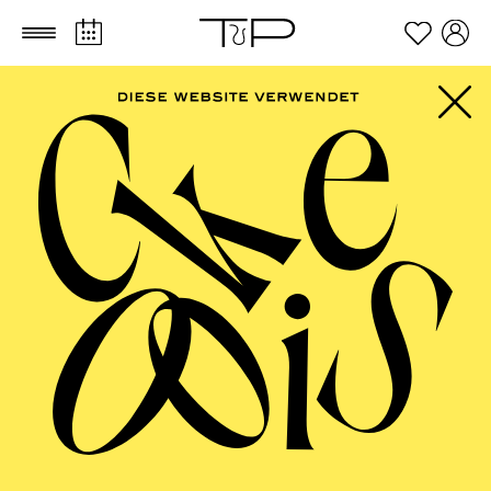
Zum Hauptinhalt springen
Zum Footer springen