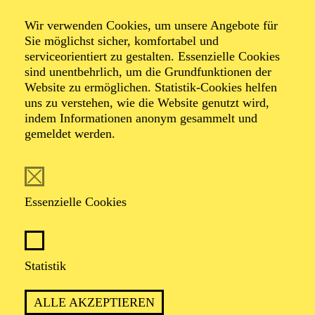
Wir verwenden Cookies, um unsere Angebote für
Sie möglichst sicher, komfortabel und
Foto: Johan Sandberg
serviceorientiert zu gestalten. Essenzielle Cookies
sind unentbehrlich, um die Grundfunktionen der
Website zu ermöglichen. Statistik-Cookies helfen
Bettina Engelhardt
uns zu verstehen, wie die Website genutzt wird,
indem Informationen anonym gesammelt und
Schauspiel-Ensemble
gemeldet werden.
VITA
Essenzielle Cookies
Bettina Engelhardt
absolvierte die Hochschule für
Schauspielkunst "Ernst Busch" in Berlin (1989-1993)
und spielte anschließend bei Frank Baumbauer am
Deutschen Schauspielhaus Hamburg (1993-2000), bei
Statistik
Christoph Marthaler am Schauspielhaus Zürich (2000-
2002) und an den Münchner Kammerspielen sowie dem
ALLE AKZEPTIEREN
Schauspielhaus Düsseldorf. Von 2005 bis 2010 war sie