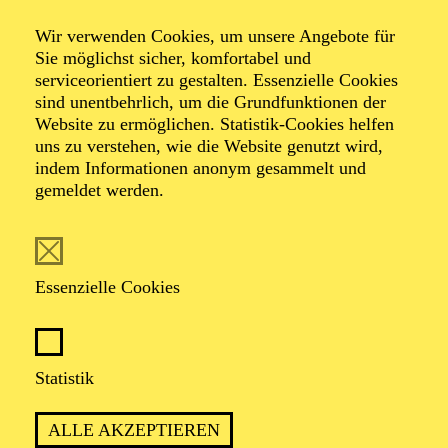
Relations
Wir verwenden Cookies, um unsere Angebote für
Sie möglichst sicher, komfortabel und
serviceorientiert zu gestalten. Essenzielle Cookies
Tanz-Triptychon von Jiří Kylián und Johan Inger
sind unentbehrlich, um die Grundfunktionen der
Musik von Benjamin Britten, Dirk Haubrich nach
Website zu ermöglichen. Statistik-Cookies helfen
Wolfgang Amadeus Mozart, Arvo Pärt, Maurice Ravel
uns zu verstehen, wie die Website genutzt wird,
indem Informationen anonym gesammelt und
gemeldet werden.
TICKETS
Essenzielle Cookies
POETISCH UND KRAFTVOLL
ZUGLEICH: EIN TANZABEND ÜBER
Statistik
DIE TIEFE UND VIELFALT
MENSCHLICHER BEZIEHUNGEN
ALLE AKZEPTIEREN