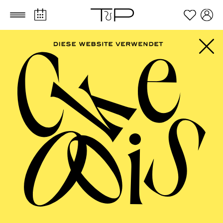
Zum Hauptinhalt springen
Zum Footer springen