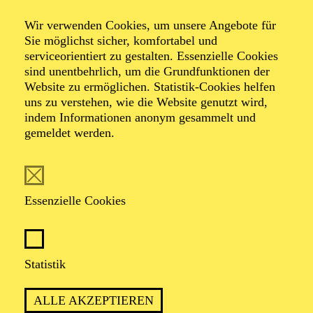
Wir verwenden Cookies, um unsere Angebote für
Sie möglichst sicher, komfortabel und
Foto: Johan Sandberg
serviceorientiert zu gestalten. Essenzielle Cookies
sind unentbehrlich, um die Grundfunktionen der
Website zu ermöglichen. Statistik-Cookies helfen
Christopher
uns zu verstehen, wie die Website genutzt wird,
Heisler
indem Informationen anonym gesammelt und
gemeldet werden.
Schauspiel-Ensemble
VITA
Essenzielle Cookies
Christopher Heisler
studierte Schauspiel an der
Hochschule für Schauspielkunst "Ernst Busch" in
Statistik
Berlin. Nach seinem Abschluss war er freischaffend
tätig und arbeitete u. a. an der Volksbühne Berlin, den
Münchner Kammerspielen, dem Ballhaus Ost Berlin
ALLE AKZEPTIEREN
und dem Schauspielhaus Bochum. In der Spielzeit