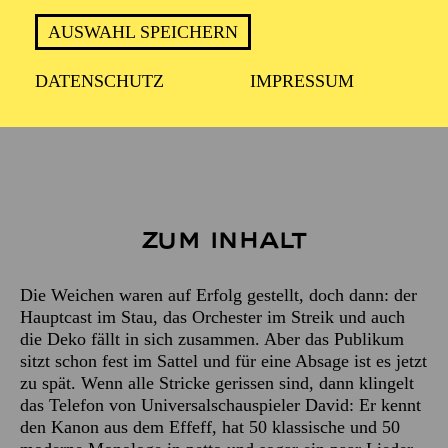
WIEDERAUFNAHME
in der Spielzeit 2026/2027
AUSWAHL SPEICHERN
DATENSCHUTZ
IMPRESSUM
ca. 1 Stunde 15 Minuten, ohne Pause
Zum Inhalt
Die Weichen waren auf Erfolg gestellt, doch dann: der
Hauptcast im Stau, das Orchester im Streik und auch
die Deko fällt in sich zusammen. Aber das Publikum
sitzt schon fest im Sattel und für eine Absage ist es jetzt
zu spät. Wenn alle Stricke gerissen sind, dann klingelt
das Telefon von Universalschauspieler David: Er kennt
den Kanon aus dem Effeff, hat 50 klassische und 50