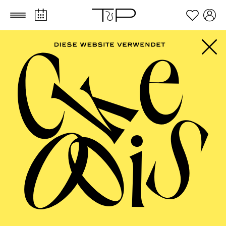
Zum Hauptinhalt springen
Zum Footer springen
SCHAUSPIEL ESSEN
Show­time (ein ent­