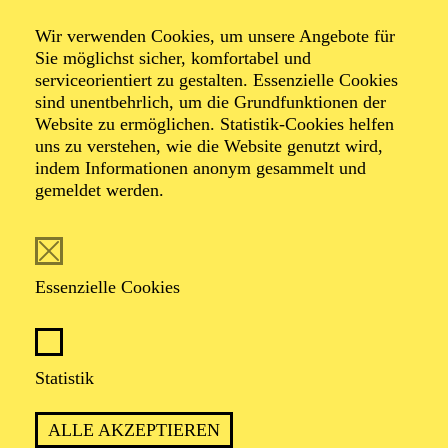
Wir verwenden Cookies, um unsere Angebote für
Sie möglichst sicher, komfortabel und
Foto: Johan Sandberg
serviceorientiert zu gestalten. Essenzielle Cookies
sind unentbehrlich, um die Grundfunktionen der
Website zu ermöglichen. Statistik-Cookies helfen
Christopher
uns zu verstehen, wie die Website genutzt wird,
Heisler
indem Informationen anonym gesammelt und
gemeldet werden.
Schauspiel-Ensemble
VITA
Essenzielle Cookies
Christopher Heisler
studierte Schauspiel an der
Hochschule für Schauspielkunst "Ernst Busch" in
Statistik
Berlin. Nach seinem Abschluss war er freischaffend
tätig und arbeitete u. a. an der Volksbühne Berlin, den
Münchner Kammerspielen, dem Ballhaus Ost Berlin
ALLE AKZEPTIEREN
und dem Schauspielhaus Bochum. In der Spielzeit