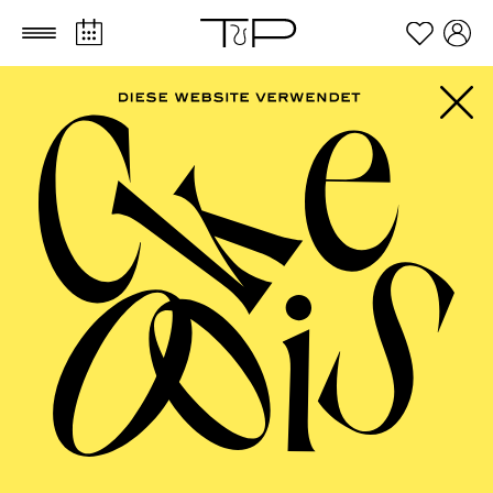
Zum Hauptinhalt springen
Zum Footer springen