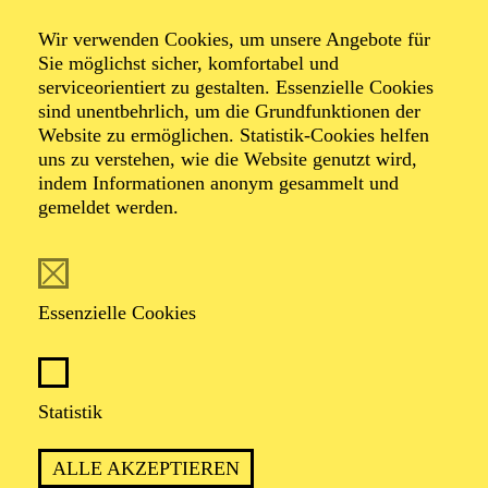
Wir verwenden Cookies, um unsere Angebote für
Sie möglichst sicher, komfortabel und
serviceorientiert zu gestalten. Essenzielle Cookies
sind unentbehrlich, um die Grundfunktionen der
Website zu ermöglichen. Statistik-Cookies helfen
uns zu verstehen, wie die Website genutzt wird,
Foto: Lev Gonopolskiy
indem Informationen anonym gesammelt und
gemeldet werden.
Felix Krakau
Essenzielle Cookies
VITA
Felix Krakau geb. 1990 in Hamburg, studierte
Statistik
Theaterregie an der Hochschule für Musik und
Darstellende Kunst Frankfurt am Main und Szenisches
ALLE AKZEPTIEREN
Schreiben an der Universität der Künste Berlin.