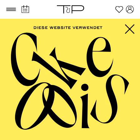
Zum Hauptinhalt springen
Zum Footer springen