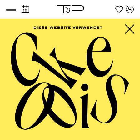
Zum Hauptinhalt springen
Zum Footer springen