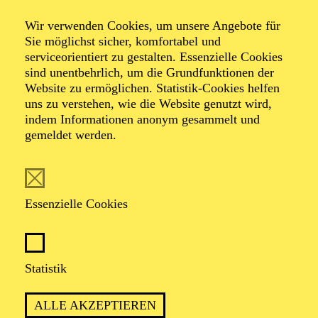
Wir verwenden Cookies, um unsere Angebote für
Sie möglichst sicher, komfortabel und
Foto: Hakki Topcu
serviceorientiert zu gestalten. Essenzielle Cookies
sind unentbehrlich, um die Grundfunktionen der
Website zu ermöglichen. Statistik-Cookies helfen
Margrit
uns zu verstehen, wie die Website genutzt wird,
Sengebusch
indem Informationen anonym gesammelt und
gemeldet werden.
Dramaturgie
VITA
Essenzielle Cookies
Margrit Sengebusch wurde an der Ostsee geboren. Sie
studierte Kulturwissenschaften und Ästhetische Praxis
Statistik
an der Universität Hildesheim sowie in Porto, Portugal.
Bereits während des Studiums war sie als Dramaturgin
bei den Treibstoff Theatertagen in Basel tätig.
ALLE AKZEPTIEREN