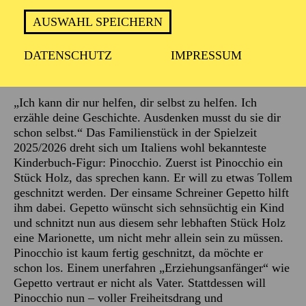
AUSWAHL SPEICHERN
DATENSCHUTZ
IMPRESSUM
Beschreibung
„Ich kann dir nur helfen, dir selbst zu helfen. Ich
erzähle deine Geschichte. Ausdenken musst du sie dir
schon selbst.“ Das Familienstück in der Spielzeit
2025/2026 dreht sich um Italiens wohl bekannteste
Kinderbuch-Figur: Pinocchio. Zuerst ist Pinocchio ein
Stück Holz, das sprechen kann. Er will zu etwas Tollem
geschnitzt werden. Der einsame Schreiner Gepetto hilft
ihm dabei. Gepetto wünscht sich sehnsüchtig ein Kind
und schnitzt nun aus diesem sehr lebhaften Stück Holz
eine Marionette, um nicht mehr allein sein zu müssen.
Pinocchio ist kaum fertig geschnitzt, da möchte er
schon los. Einem unerfahren „Erziehungsanfänger“ wie
Gepetto vertraut er nicht als Vater. Stattdessen will
Pinocchio nun – voller Freiheitsdrang und