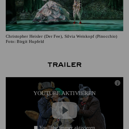
Christopher Heisler (Der Fee), Silvia Weiskopf (Pinocchio)
Foto:
Birgit Hupfeld
Trailer
i
YOUTUBE AKTIVIEREN
YouTube immer aktivieren