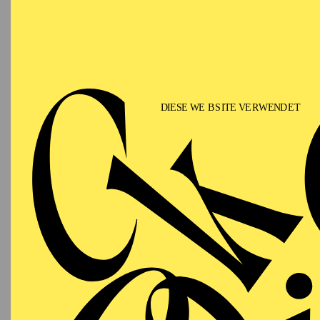
DI
19.09.2026
Im Ansc
19:30
Besetzu
Grillo-Theater
SCHAUSPIEL ESSEN
Sonntag
DI
27.09.2026
Besetzu
19:00
Grillo-Theater