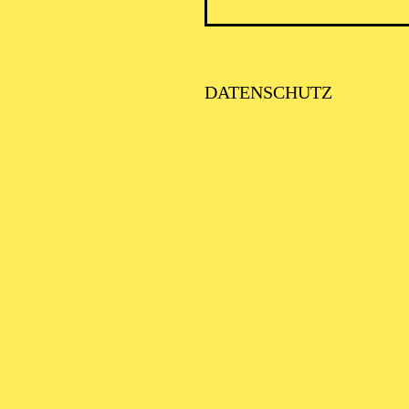
HAMLET/­OPHELIA
Kostüme
ALL YOU NEED IS ...
DATENSCHUTZ
Kostüme
DIE WILDENTE
ERMINE UND TICKE
ERE