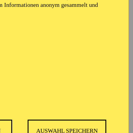
em Informationen anonym gesammelt und
r Damenmaßschneiderin
den Niederlanden und an
 Schauspielhaus Bochum
ostüm- und
 Bochum, Thalia
heater München.
N
AUSWAHL SPEICHERN