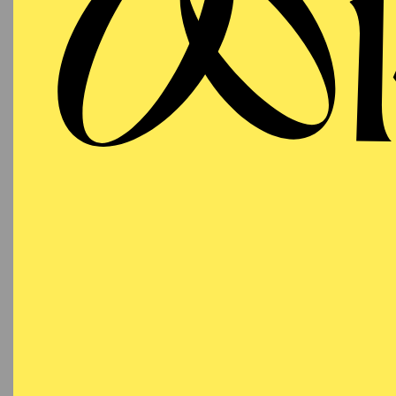
SCHAUSPIEL ESSEN
Mittwoch
DI
07.10.2026
Besetzu
19:30
Grillo-Theater