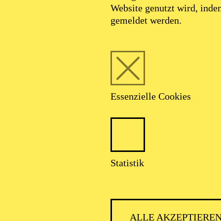
Website genutzt wird, ind
 geboren in Hamburg, absolvierte eine Ausbildung zu
gemeldet werden.
ßend Kostümbild an der Toneelacademie Maastricht in 
f Arts in Sofia, Bulgarien. Es folgten Assistenzen am
 München. Seit 2015 arbeitet sie als freischaffende K
anderem am Deutschen Theater Berlin, Schauspielhaus
stheater Nürnberg, Schauspiel Bern und am Residenzt
Essenzielle Cookies
Statistik
AKTUELLE PRODUKTIONEN
Kostüme
ALLE AKZEPTIERE