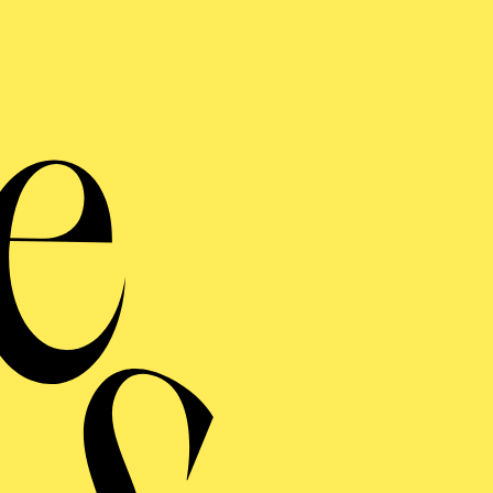
E WILDENTE
hluss laden wir zur öffentlichen Premierenfeier im Café Central ein
ng einblenden
E WILDENTE
ng einblenden