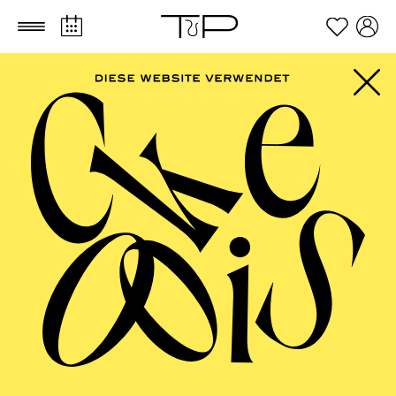
Zum Hauptinhalt springen
Zum Footer springen