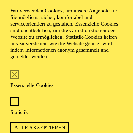
Wir verwenden Cookies, um unsere Angebote für
Sie möglichst sicher, komfortabel und
Foto: Johan Sandberg
serviceorientiert zu gestalten. Essenzielle Cookies
sind unentbehrlich, um die Grundfunktionen der
Website zu ermöglichen. Statistik-Cookies helfen
Bettina Engelhardt
uns zu verstehen, wie die Website genutzt wird,
indem Informationen anonym gesammelt und
Schauspiel-Ensemble
gemeldet werden.
VITA
Essenzielle Cookies
Bettina Engelhardt
absolvierte die Hochschule für
Schauspielkunst "Ernst Busch" in Berlin (1989-1993)
und spielte anschließend bei Frank Baumbauer am
Deutschen Schauspielhaus Hamburg (1993-2000), bei
Statistik
Christoph Marthaler am Schauspielhaus Zürich (2000-
2002) und an den Münchner Kammerspielen sowie dem
ALLE AKZEPTIEREN
Schauspielhaus Düsseldorf. Von 2005 bis 2010 war sie