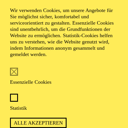
Wir verwenden Cookies, um unsere Angebote für
Sie möglichst sicher, komfortabel und
Foto: Hakki Topcu
serviceorientiert zu gestalten. Essenzielle Cookies
sind unentbehrlich, um die Grundfunktionen der
Website zu ermöglichen. Statistik-Cookies helfen
Margrit
uns zu verstehen, wie die Website genutzt wird,
Sengebusch
indem Informationen anonym gesammelt und
gemeldet werden.
Dramaturgie
VITA
Essenzielle Cookies
Margrit Sengebusch wurde an der Ostsee geboren. Sie
studierte Kulturwissenschaften und Ästhetische Praxis
Statistik
an der Universität Hildesheim sowie in Porto, Portugal.
Bereits während des Studiums war sie als Dramaturgin
bei den Treibstoff Theatertagen in Basel tätig.
ALLE AKZEPTIEREN