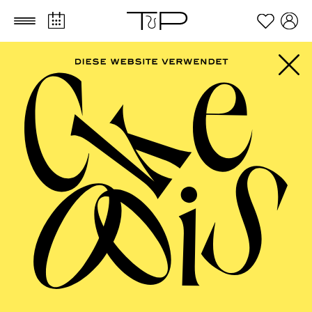
Zum Hauptinhalt springen
Zum Footer springen