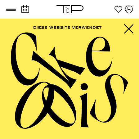
Zum Hauptinhalt springen
Zum Footer springen