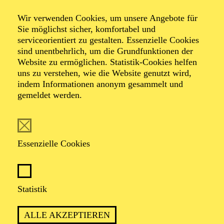
Wir verwenden Cookies, um unsere Angebote für
Sie möglichst sicher, komfortabel und
Foto: Hakki Topcu
serviceorientiert zu gestalten. Essenzielle Cookies
sind unentbehrlich, um die Grundfunktionen der
Website zu ermöglichen. Statistik-Cookies helfen
Torsten
uns zu verstehen, wie die Website genutzt wird,
Kindermann
indem Informationen anonym gesammelt und
gemeldet werden.
Musik
VITA
Essenzielle Cookies
Torsten Kindermann
begann mit Anfang zwanzig
zunächst ein Studium für Schulmusik (Hauptfach
Statistik
Saxofon) an der Uni Dortmund. Während dieser Zeit
arbeitete er in diversen Reggae- und Skabands (Alpha
Boy School), deren Touren ihn durch Deutschland, die
ALLE AKZEPTIEREN
Schweiz, nach Polen, England, die Ukraine und bis