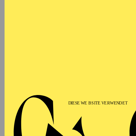
T
SCHAUSPIEL ESSEN
PREMI
Samstag
DI
19.09.2026
Im Ansc
19:30
Besetzu
Grillo-Theater
SCHAUSPIEL ESSEN
Sonntag
DI
27.09.2026
Besetzu