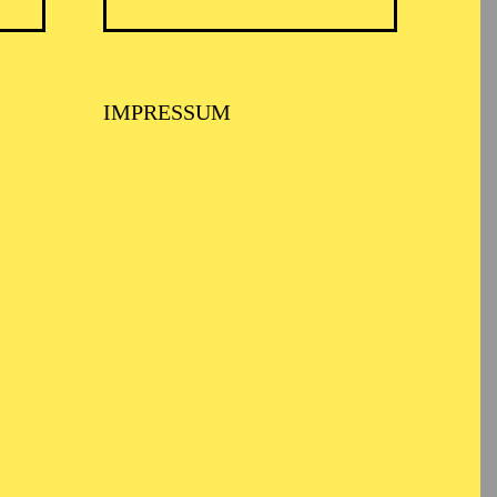
nst "Ernst Busch" in
IMPRESSUM
n der Volksbühne Berlin,
aus Bochum. In der
er und wechselte
festen Ensemble des