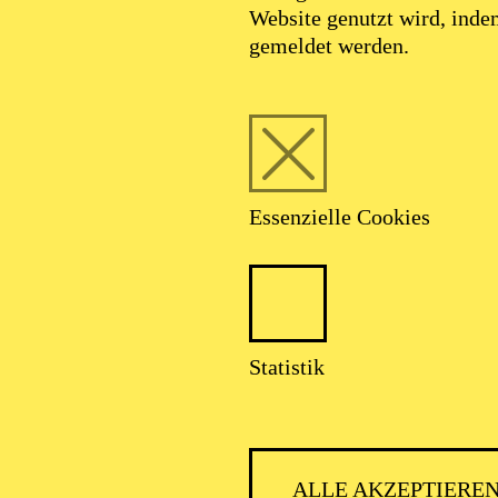
Website genutzt wird, ind
gemeldet werden.
Foto: Johan Sandberg
Essenzielle Cookies
hristopher Heisl
Statistik
Schauspiel-Ensemble
ALLE AKZEPTIERE