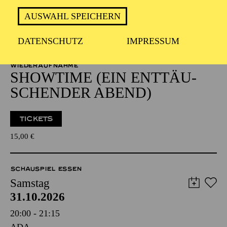
Samstag
24.10.2026
AUSWAHL SPEICHERN
20:00 - 21:15
DATENSCHUTZ
IMPRESSUM
ADA
WIEDERAUFNAHME
SHOW­TIME (EIN ENT­TÄU­
SCHEN­DER ABEND)
TICKETS
15,00
€
SCHAUSPIEL ESSEN
Samstag
31.10.2026
20:00 - 21:15