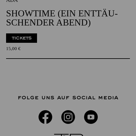
ADA
SHOW­TIME (EIN ENT­TÄU­
SCHEN­DER ABEND)
TICKETS
15,00
€
FOLGE UNS AUF SOCIAL MEDIA