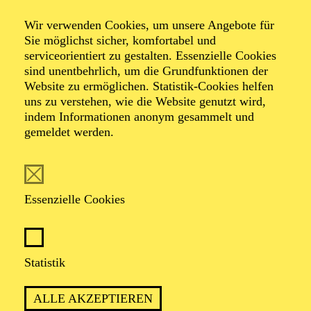
Sommerpause Armin Petras bei dem Stück „Rausch“
Wir verwenden Cookies, um unsere Angebote für
beim Schauspiel in Essen.
Sie möglichst sicher, komfortabel und
serviceorientiert zu gestalten. Essenzielle Cookies
sind unentbehrlich, um die Grundfunktionen der
Website zu ermöglichen. Statistik-Cookies helfen
uns zu verstehen, wie die Website genutzt wird,
indem Informationen anonym gesammelt und
AKTUELLE PRODUKTIONEN
gemeldet werden.
Kostüme
SHOW­TIME (EIN ENT­TÄU­SCHEN­DER ABEND)
Essenzielle Cookies
TERMINE UND TICKETS
Statistik
SCHAUSPIEL ESSEN
ALLE AKZEPTIEREN