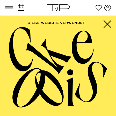
Zum Hauptinhalt springen
Zum Footer springen
Noelia Ortiz Pérez
Kostümbildnerin
VITA
Noelia Ortiz Pérez
, geboren 1994 in Düsseldorf,
studierte bis 2022 an der Hochschule Düsseldorf Retail
Design. Schon während ihres Studiums arbeitete sie
szenografisch und befasste sich in künstlerischen
Projekten mit der Inszenierung von Räumen in
Verbindung mit Licht, Farbe und Struktur. Im Sommer
2023 unterstützt sie als Bühnen- und
Kostümbildassistenz das Theaterprojekt „Showtime“ in
der Regie von Felix Krauer und begleitet nach der