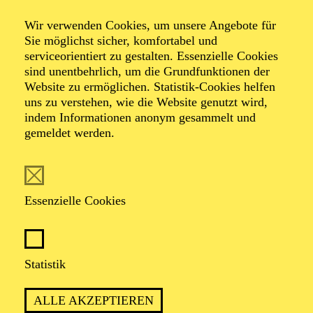
West
Wir verwenden Cookies, um unsere Angebote für
Sie möglichst sicher, komfortabel und
serviceorientiert zu gestalten. Essenzielle Cookies
(Das Mädchen aus dem Goldenen
sind unentbehrlich, um die Grundfunktionen der
Westen)
Website zu ermöglichen. Statistik-Cookies helfen
uns zu verstehen, wie die Website genutzt wird,
indem Informationen anonym gesammelt und
Oper in drei Akten von Giacomo Puccini
gemeldet werden.
Libretto von Guelfo Civinini und Carlo Zangarini
TICKETS
Essenzielle Cookies
Statistik
„WILDWESTOPER“ MIT
ALLE AKZEPTIEREN