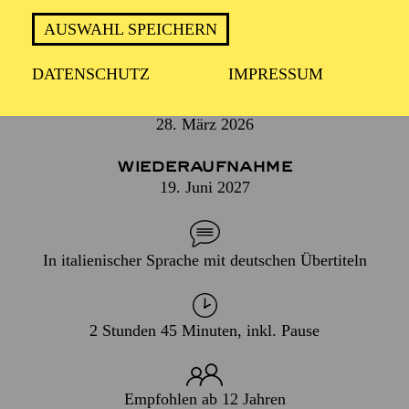
FARBENREICHER MUSIK UND
HOLLYWOOD-CHARME
AUSWAHL SPEICHERN
DATENSCHUTZ
IMPRESSUM
PREMIERE
28. März 2026
WIEDERAUFNAHME
19. Juni 2027
In italienischer Sprache mit deutschen Übertiteln
2 Stunden 45 Minuten, inkl. Pause
Empfohlen ab 12 Jahren