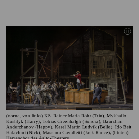
(vorne, von links) KS. Rainer Maria Röhr (Trin), Mykhailo
Kushlyk (Harry), Tobias Greenhalgh (Sonora), Baurzhan
Anderzhanov (Happy), Karel Martin Ludvik (Bello), Ido Beit
Halachmi (Nick), Massimo Cavalletti (Jack Rance), (hinten)
Herrenchor des Aalto-Theaters