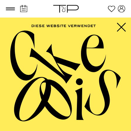
Zum Hauptinhalt springen
Zum Footer springen
AALTO MUSIKTHEATER
La fanciulla del