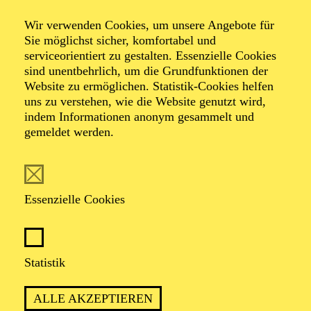
Essener Philharmoniker
Wir verwenden Cookies, um unsere Angebote für
KlassikLounge
Sie möglichst sicher, komfortabel und
serviceorientiert zu gestalten. Essenzielle Cookies
sind unentbehrlich, um die Grundfunktionen der
Website zu ermöglichen. Statistik-Cookies helfen
Vive la France
uns zu verstehen, wie die Website genutzt wird,
indem Informationen anonym gesammelt und
gemeldet werden.
TICKETS
Essenzielle Cookies
TERMIN
Montag 19. Oktober 2026
Statistik
ALLE AKZEPTIEREN