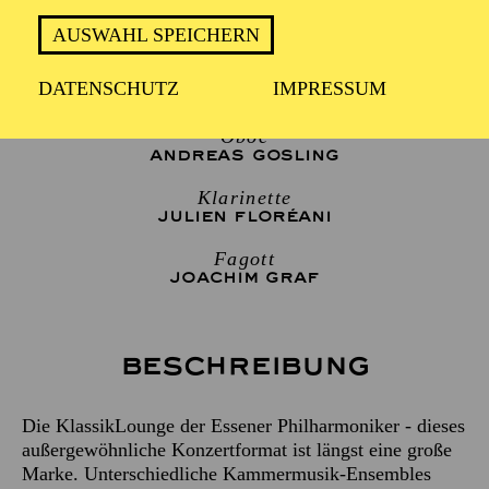
2 Stunden, inkl. Pause
AUSWAHL SPEICHERN
DATENSCHUTZ
IMPRESSUM
TRIO D'ANCHE
Oboe
ANDREAS GOSLING
Klarinette
JULIEN FLORÉANI
Fagott
JOACHIM GRAF
Beschreibung
Die KlassikLounge der Essener Philharmoniker - dieses
außergewöhnliche Konzertformat ist längst eine große
Marke. Unterschiedliche Kammermusik-Ensembles