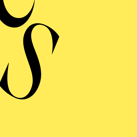
Oper in einem Aufzu
Prolog und zwe
Libretto von Giovann
R