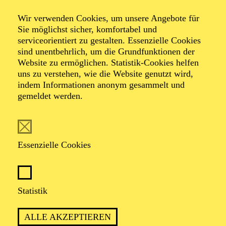
Zimmermann
Wir verwenden Cookies, um unsere Angebote für
Sie möglichst sicher, komfortabel und
serviceorientiert zu gestalten. Essenzielle Cookies
sind unentbehrlich, um die Grundfunktionen der
Komische Oper in drei Aufzügen von Albert Lortzing
Website zu ermöglichen. Statistik-Cookies helfen
Dichtung vom Komponisten nach dem Lustspiel "Der
uns zu verstehen, wie die Website genutzt wird,
Bürgermeister von Saardam oder die zwei Peter" von
indem Informationen anonym gesammelt und
Georg Christian Römer
gemeldet werden.
TICKETS
Essenzielle Cookies
Statistik
EIN ZAR UNDERCOVER: LORTZINGS
OPERNKLASSIKER ÜBER
ALLE AKZEPTIEREN
VERWECHSLUNG, MACHT UND