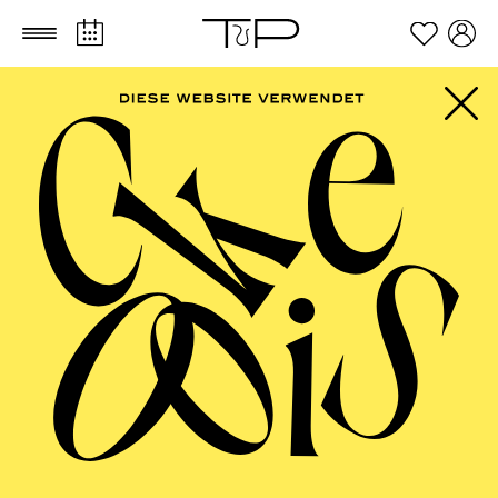
Zum Hauptinhalt springen
Zum Footer springen
AALTO MUSIKTHEATER
Zar und