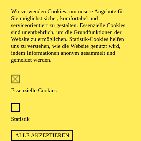
Zimmermann
Wir verwenden Cookies, um unsere Angebote für
Sie möglichst sicher, komfortabel und
serviceorientiert zu gestalten. Essenzielle Cookies
sind unentbehrlich, um die Grundfunktionen der
Komische Oper in drei Aufzügen von Albert Lortzing
Website zu ermöglichen. Statistik-Cookies helfen
Dichtung vom Komponisten nach dem Lustspiel "Der
uns zu verstehen, wie die Website genutzt wird,
Bürgermeister von Saardam oder die zwei Peter" von
indem Informationen anonym gesammelt und
Georg Christian Römer
gemeldet werden.
TICKETS
Essenzielle Cookies
Statistik
EIN ZAR UNDERCOVER: LORTZINGS
OPERNKLASSIKER ÜBER
ALLE AKZEPTIEREN
VERWECHSLUNG, MACHT UND