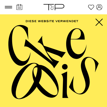
Zum Hauptinhalt springen
Zum Footer springen
AALTO MUSIKTHEATER
Zar und