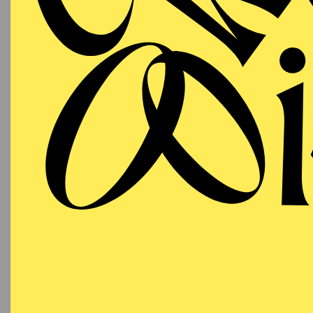
T
AALTO
WIEDE
MUSIKTHEATER
Samstag
LA
19.06.2027
(DAS
19:00 - 21:45
18:15
E
Aalto-Theater
Besetzu