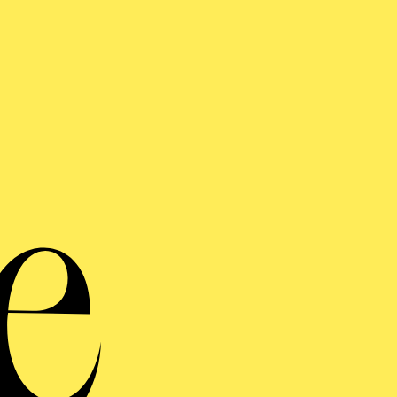
sir d’Amore", "Un Ballo in Maschera", "Il Trovatore" s
oletto".
AKTUELLE PRODUKTIONEN
Musikalische Leitung
LA FANCIULLA DEL WEST