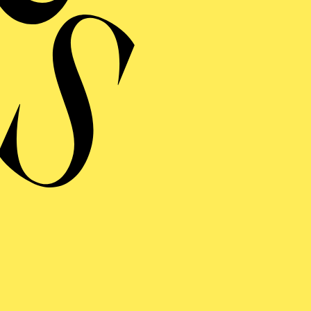
ERMINE UND TICKE
RAUFNAHME
 FANCIULLA DEL WEST
 MÄDCHEN AUS DEM GOLDENEN WESTEN)
inführung
ng einblenden