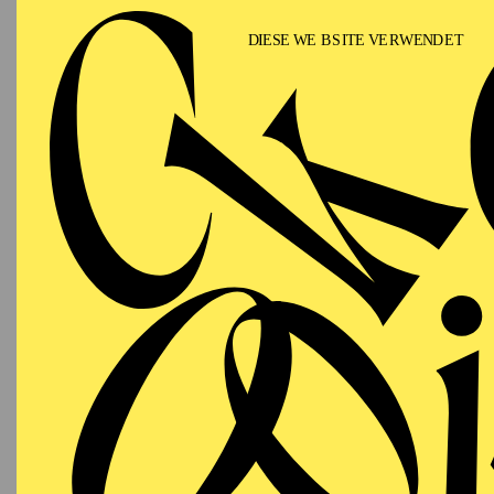
T
AALTO
MUSIKTHEATER
Mittwoch
OP
07.10.2026
RU
09:30 - 10:20
DO
Aalto-Foyer
Besetzu
AALTO
MUSIKTHEATER