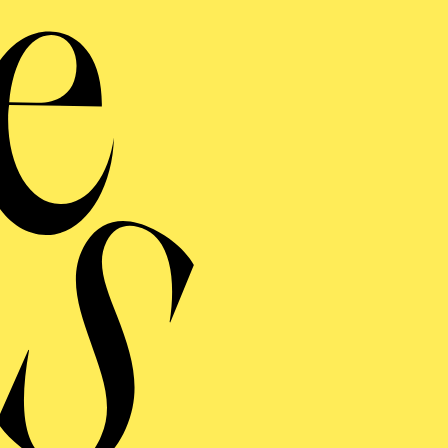
ERMINE UND TICKE
ER KLEINLAUT
CKEDIGU, DA FEHLT
CH EIN SCHUH
ng einblenden