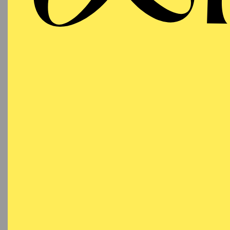
Mittwoch
OP
07.10.2026
RU
11:00 - 11:50
DO
Aalto-Foyer
Besetzu
AALTO
MUSIKTHEATER
Donnerstag
OP
08.10.2026
RU
09:30 - 10:20
DO
Aalto-Foyer
Besetzu