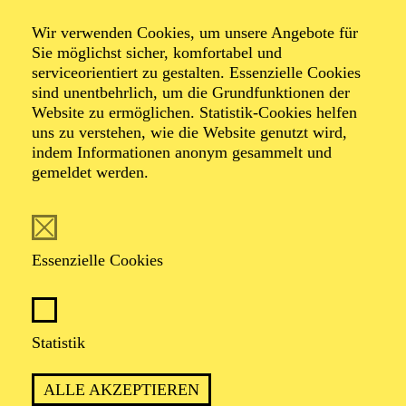
Wir verwenden Cookies, um unsere Angebote für
Sie möglichst sicher, komfortabel und
Foto: Benne Ochs
serviceorientiert zu gestalten. Essenzielle Cookies
sind unentbehrlich, um die Grundfunktionen der
Website zu ermöglichen. Statistik-Cookies helfen
KS. Marie-Helen
uns zu verstehen, wie die Website genutzt wird,
Joël
indem Informationen anonym gesammelt und
gemeldet werden.
Mezzosopran
VITA
Essenzielle Cookies
Marie-Helen Joël (Mezzosopran) aus Aachen studierte
zunächst Schulmusik, dann Gesang in Köln und
Statistik
absolvierte ihren Master of Music-Education 2009 in
Detmold. In der Spielzeit 1993/1994 wechselte sie von
Bonn ans Aalto-Theater, wo sie u. a. als Maddalena
ALLE AKZEPTIEREN
("Rigoletto"), Emilia ("Otello"), Hänsel ("Hänsel und