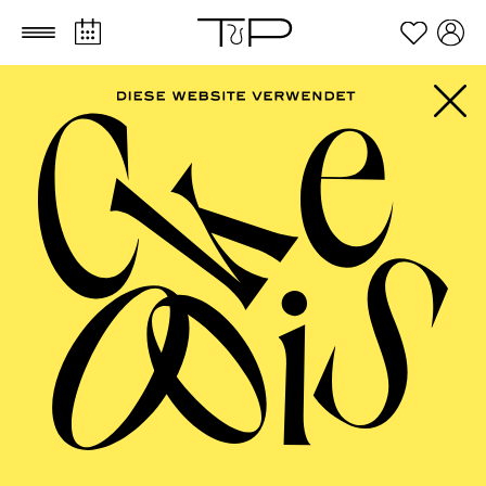
Zum Hauptinhalt springen
Zum Footer springen