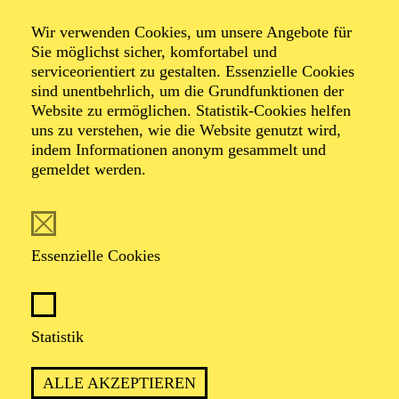
Wir verwenden Cookies, um unsere Angebote für
Sie möglichst sicher, komfortabel und
Foto: Hakki Topcu
serviceorientiert zu gestalten. Essenzielle Cookies
sind unentbehrlich, um die Grundfunktionen der
Website zu ermöglichen. Statistik-Cookies helfen
Margrit
uns zu verstehen, wie die Website genutzt wird,
Sengebusch
indem Informationen anonym gesammelt und
gemeldet werden.
Dramaturgie
VITA
Essenzielle Cookies
Margrit Sengebusch wurde an der Ostsee geboren. Sie
studierte Kulturwissenschaften und Ästhetische Praxis
Statistik
an der Universität Hildesheim sowie in Porto, Portugal.
Bereits während des Studiums war sie als Dramaturgin
bei den Treibstoff Theatertagen in Basel tätig.
ALLE AKZEPTIEREN