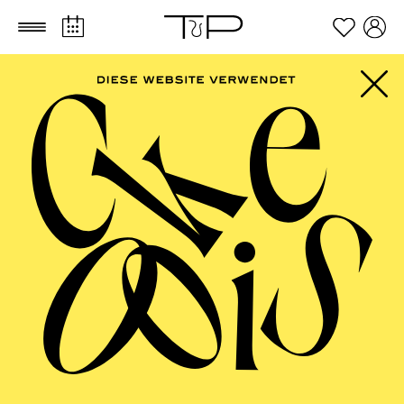
Zum Hauptinhalt springen
Zum Footer springen