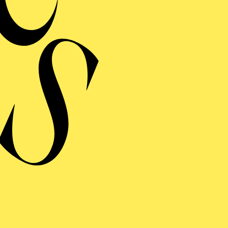
Werke von Anne Nikiti
John Powell, John Wil
To