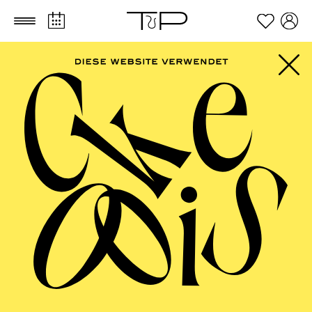
Zum Hauptinhalt springen
Zum Footer springen