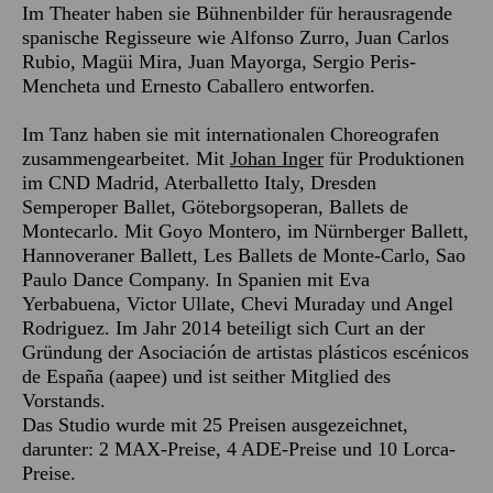
Im Theater haben sie Bühnenbilder für herausragende
spanische Regisseure wie Alfonso Zurro, Juan Carlos
Rubio, Magüi Mira, Juan Mayorga, Sergio Peris-
Mencheta und Ernesto Caballero entworfen.
Im Tanz haben sie mit internationalen Choreografen
zusammengearbeitet. Mit
Johan Inger
für Produktionen
im CND Madrid, Aterballetto Italy, Dresden
Semperoper Ballet, Göteborgsoperan, Ballets de
Montecarlo. Mit Goyo Montero, im Nürnberger Ballett,
Hannoveraner Ballett, Les Ballets de Monte-Carlo, Sao
Paulo Dance Company. In Spanien mit Eva
Yerbabuena, Victor Ullate, Chevi Muraday und Angel
Rodriguez. Im Jahr 2014 beteiligt sich Curt an der
Gründung der Asociación de artistas plásticos escénicos
de España (aapee) und ist seither Mitglied des
Vorstands.
Das Studio wurde mit 25 Preisen ausgezeichnet,
darunter: 2 MAX-Preise, 4 ADE-Preise und 10 Lorca-
Preise.