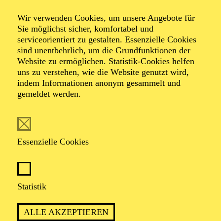
Wir verwenden Cookies, um unsere Angebote für
Sie möglichst sicher, komfortabel und
serviceorientiert zu gestalten. Essenzielle Cookies
sind unentbehrlich, um die Grundfunktionen der
Website zu ermöglichen. Statistik-Cookies helfen
uns zu verstehen, wie die Website genutzt wird,
Foto: Sergio Parra/ @courtesy Compania Nacional de Danza
indem Informationen anonym gesammelt und
gemeldet werden.
Leticia Gañán Calvo
Bühnenbildnerin
Essenzielle Cookies
VITA
Statistik
Leticia Gañán Calvo
wurde 1974 in Sevilla geboren
und schloss im Jahr 2000 ihr Architekturstudium an der
ALLE AKZEPTIEREN
Universität von Sevilla ab. Zwischen 2001 und 2006