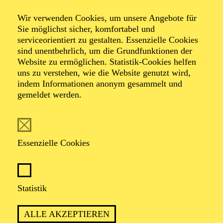
Carmen
Wir verwenden Cookies, um unsere Angebote für
Sie möglichst sicher, komfortabel und
serviceorientiert zu gestalten. Essenzielle Cookies
Ballett in zwei Akten von Johan Inger
sind unentbehrlich, um die Grundfunktionen der
Musik von Georges Bizet, Rodion Schtschedrin, Marc
Website zu ermöglichen. Statistik-Cookies helfen
Álvarez
uns zu verstehen, wie die Website genutzt wird,
indem Informationen anonym gesammelt und
gemeldet werden.
Essenzielle Cookies
DER SCHWEDISCHE STAR-
CHOREOGRAF JOHAN INGER
ERZÄHLT IN PACKENDEN BILDERN
Statistik
DIE LIEBESTRAGÖDIE UM CARMEN.
ALLE AKZEPTIEREN