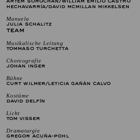
ARTEM SOROCHAN
/
WILLIAM EMILIO CASTRO
HECHAVARRÍA
/
DAVID MCMILLAN MIKKELSEN
Manuela
JULIA SCHALITZ
TEAM
Musikalische Leitung
TOMMASO TURCHETTA
Choreografie
JOHAN INGER
Bühne
CURT WILMER
/
LETICIA GAÑÁN CALVO
Kostüme
DAVID DELFÍN
Licht
TOM VISSER
Dramaturgie
GREGOR ACUÑA-POHL