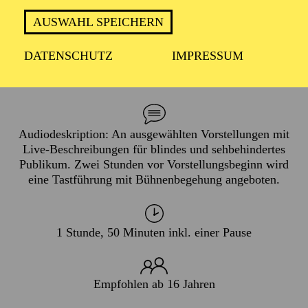
PREMIERE
AUSWAHL SPEICHERN
13. Oktober 2024
DATENSCHUTZ
IMPRESSUM
WIEDERAUFNAHME
26. Februar 2026
Audiodeskription: An ausgewählten Vorstellungen mit
Live-Beschreibungen für blindes und sehbehindertes
Publikum. Zwei Stunden vor Vorstellungsbeginn wird
eine Tastführung mit Bühnenbegehung angeboten.
1 Stunde, 50 Minuten inkl. einer Pause
Empfohlen ab 16 Jahren