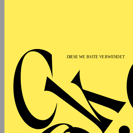
T
AALTO BALLETT
WIEDE