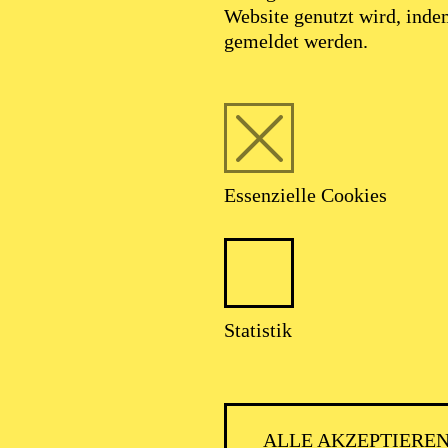
Website genutzt wird, ind
gemeldet werden.
Essenzielle Cookies
Foto: Bengt Wanselius/ @courtesy Compania
Nacional de Danza
Statistik
Johan Inger
ALLE AKZEPTIERE