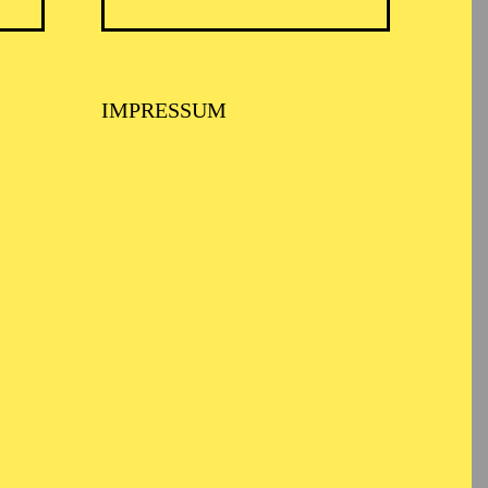
IMPRESSUM
heater 1 bei und war
995), ebenfalls für das
Für seine Ballette
ng Production Award.
ichnet. Inger verließ
Balletts in Stockholm
Compagnien auf der
 Nationalballett, die
lets de Monte Carlo,