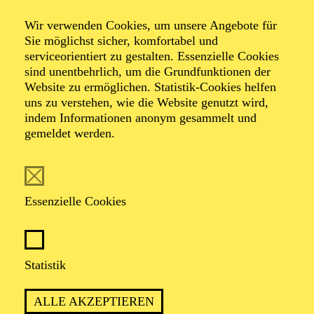
Wir verwenden Cookies, um unsere Angebote für
Sie möglichst sicher, komfortabel und
serviceorientiert zu gestalten. Essenzielle Cookies
sind unentbehrlich, um die Grundfunktionen der
Website zu ermöglichen. Statistik-Cookies helfen
uns zu verstehen, wie die Website genutzt wird,
Foto: Bengt Wanselius/ @courtesy Compania Nacional de
indem Informationen anonym gesammelt und
Danza
gemeldet werden.
Johan Inger
Essenzielle Cookies
Choreograf
VITA
Statistik
Der Schwede Johan Inger (Stockholm, 1967) trat 1990
ALLE AKZEPTIEREN
dem Nederlands Dans Theater 1 bei und war bis 2002