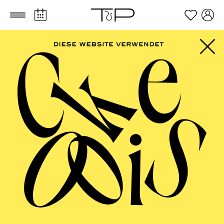
Zum Hauptinhalt springen
Zum Footer springen