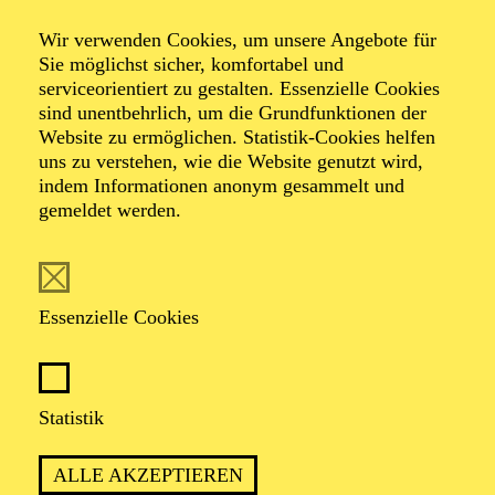
Wir verwenden Cookies, um unsere Angebote für
Sie möglichst sicher, komfortabel und
Foto: Johan Sandberg
serviceorientiert zu gestalten. Essenzielle Cookies
sind unentbehrlich, um die Grundfunktionen der
Website zu ermöglichen. Statistik-Cookies helfen
Mariya Tyurina
uns zu verstehen, wie die Website genutzt wird,
indem Informationen anonym gesammelt und
Tänzerin (Solo mit Gruppe)
gemeldet werden.
VITA
Essenzielle Cookies
Mariya Tyurina wurde in Moskau geboren und ließ sich
an der Ballettakademie ihrer Heimatstadt, dem College
of Classical Dance Genadia Lediach ausbilden. Von
2009 bis 2015 tanzte sie als zweite Solistin in der
Statistik
Compagnie des Stanislavsky und Nemirovich-
Danchenko Musiktheaters in Moskau und trat dort u. a.
ALLE AKZEPTIEREN
auf in Jiří Kyliáns „Petite Mort“, „Six Dances“,