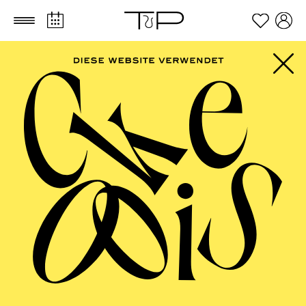
Zum Hauptinhalt springen
Zum Footer springen