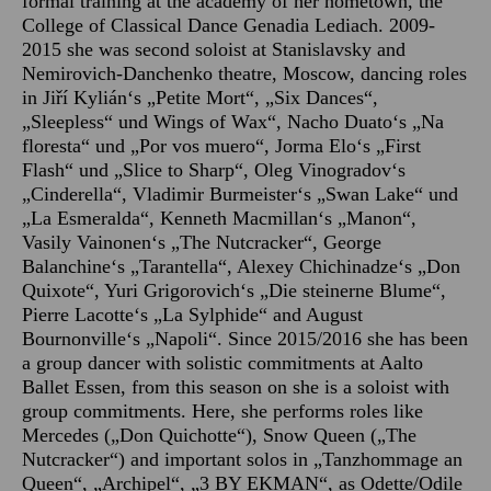
formal training at the academy of her hometown, the
College of Classical Dance Genadia Lediach. 2009-
2015 she was second soloist at Stanislavsky and
Nemirovich-Danchenko theatre, Moscow, dancing roles
in Jiří Kylián‘s „Petite Mort“, „Six Dances“,
„Sleepless“ und Wings of Wax“, Nacho Duato‘s „Na
floresta“ und „Por vos muero“, Jorma Elo‘s „First
Flash“ und „Slice to Sharp“, Oleg Vinogradov‘s
„Cinderella“, Vladimir Burmeister‘s „Swan Lake“ und
„La Esmeralda“, Kenneth Macmillan‘s „Manon“,
Vasily Vainonen‘s „The Nutcracker“, George
Balanchine‘s „Tarantella“, Alexey Chichinadze‘s „Don
Quixote“, Yuri Grigorovich‘s „Die steinerne Blume“,
Pierre Lacotte‘s „La Sylphide“ and August
Bournonville‘s „Napoli“. Since 2015/2016 she has been
a group dancer with solistic commitments at Aalto
Ballet Essen, from this season on she is a soloist with
group commitments. Here, she performs roles like
Mercedes („Don Quichotte“), Snow Queen („The
Nutcracker“) and important solos in „Tanzhommage an
Queen“, „Archipel“, „3 BY EKMAN“, as Odette/Odile