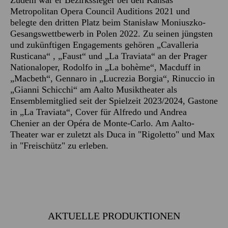
Zudem war er Bezirkssieger bei den Kansas
Metropolitan Opera Council Auditions 2021 und
belegte den dritten Platz beim Stanisław Moniuszko-
Gesangswettbewerb in Polen 2022. Zu seinen jüngsten
und zukünftigen Engagements gehören „Cavalleria
Rusticana“ , „Faust“ und „La Traviata“ an der Prager
Nationaloper, Rodolfo in „La bohème“, Macduff in
„Macbeth“, Gennaro in „Lucrezia Borgia“, Rinuccio in
„Gianni Schicchi“ am Aalto Musiktheater als
Ensemblemitglied seit der Spielzeit 2023/2024, Gastone
in „La Traviata“, Cover für Alfredo und Andrea
Chenier an der Opéra de Monte-Carlo. Am Aalto-
Theater war er zuletzt als Duca in "Rigoletto" und Max
in "Freischütz" zu erleben.
AKTUELLE PRODUKTIONEN