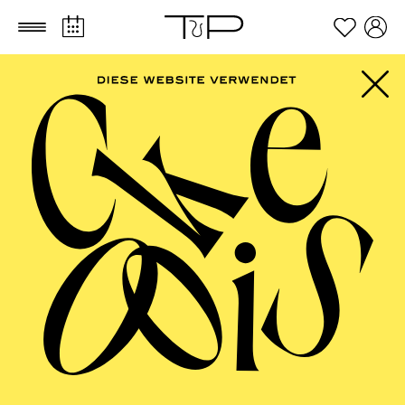
Zum Hauptinhalt springen
Zum Footer springen