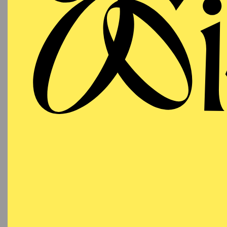
AALTO
PREMI
MUSIKTHEATER
Samstag
DA
03.10.2026
14:30 U
19:00 - 23:00
Foyer d
Aalto-Theater
18:15
E
Besetzu
AALTO
MUSIKTHEATER
Sonntag
DA
11.10.2026
15:45
E
16:30 - 20:30