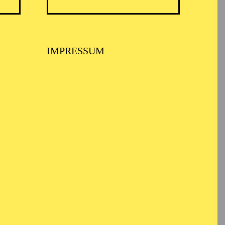
IMPRESSUM
on Tschaikowskis
 2024 war der Bariton
e Rollendebüts als
d in Brittens „Billy
squale“, Spielmann in
n-Hakia sowie Robert in
wie in den Titelpartien
ackpfeifer.
is 2013 studierte er
es Studiums war er in
raf Almaviva in „Die