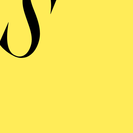
ERE
S WUNDER DER HELIA
hr Premieren-Talk mit Regisseurin, Dirigent und weiteren Expert*i
es Aalto-Theaters
inführung
ng einblenden
S WUNDER DER HELIA
inführung