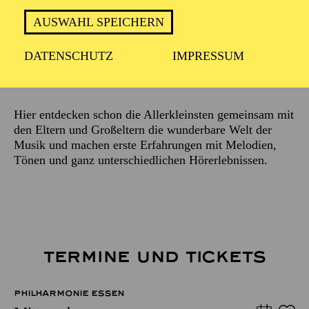
Moderation, Singspiele
AUSWAHL SPEICHERN
URSULA HENKYS
DATENSCHUTZ
IMPRESSUM
Beschreibung
Hier entdecken schon die Allerkleinsten gemeinsam mit
den Eltern und Großeltern die wunderbare Welt der
Musik und machen erste Erfahrungen mit Melodien,
Tönen und ganz unterschiedlichen Hörerlebnissen.
TERMINE UND TICKETS
PHILHARMONIE ESSEN