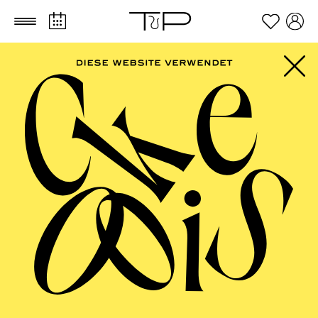
Zum Hauptinhalt springen
Zum Footer springen
PHILHARMONIE
ESSEN
Philharmonie entdecken · Babykonzert
"Hör mal, wie das
klingt" II
TICKETS