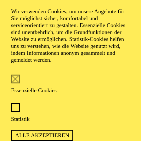
Wir verwenden Cookies, um unsere Angebote für
Sie möglichst sicher, komfortabel und
serviceorientiert zu gestalten. Essenzielle Cookies
TERMIN
sind unentbehrlich, um die Grundfunktionen der
Mittwoch 10. Februar 2027
Website zu ermöglichen. Statistik-Cookies helfen
Donnerstag 11. Februar 2027
uns zu verstehen, wie die Website genutzt wird,
indem Informationen anonym gesammelt und
gemeldet werden.
45 Minuten, keine Pause
Für Babys bis 1 Jahr
Essenzielle Cookies
A.LOS MARIMBA DUO
Statistik
Marimba
SEMELI MARGARITI
,
YUNG-JU TSAI
ALLE AKZEPTIEREN