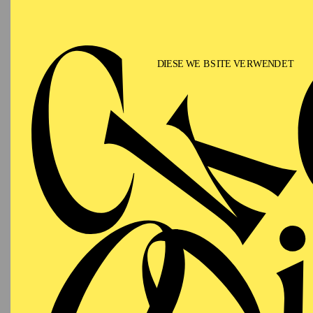
Phi
"Hör 