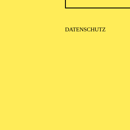
DATENSCHUTZ
PHILHARMONIE ESSEN