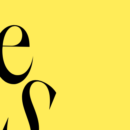
lharmonie entdecken · Babykon
mal, wie das klin