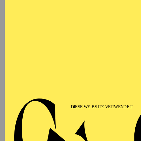
Don Giovanni, Papagen
Figaro in „Barbiere di 
Festival, Dandini in So
in Hannover.
In der Spielzeit 2024/2