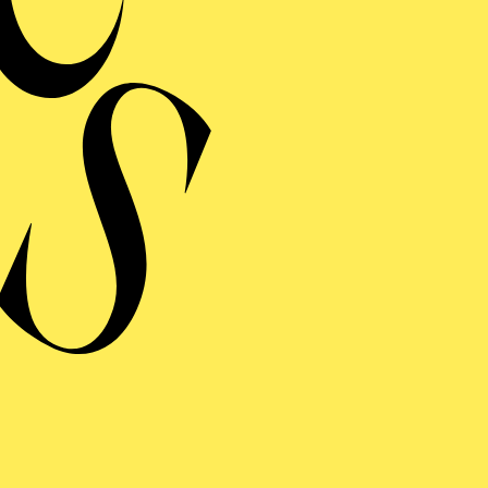
Dandini
LA CENE­RENTOLA
ERMINE UND TICKE
RAUFNAHME
 CENE­RENTOLA
HENPUTTEL)