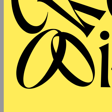
T
AALTO
WIEDE
MUSIKTHEATER
Freitag
LA
11.12.2026
(ASC