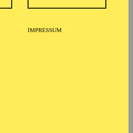
IMPRESSUM
einer Heimatstadt, wo
Italienisch, Russisch
n Preis beim
m Wettbewerb in
mbe sowie beim
nalen Liedwettbewerbs
rg. 2014 gewann er den
Meisterkursen von Sona
lti Academy bei Dame
d Wien. In Frankreich