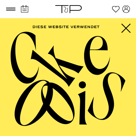
Zum Hauptinhalt springen
Zum Footer springen