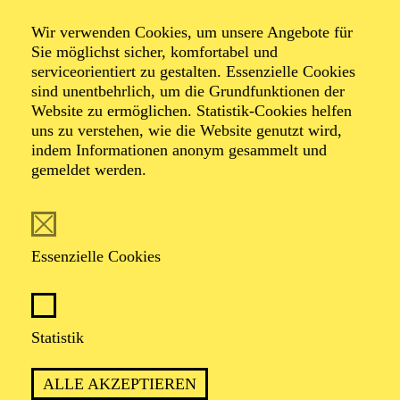
Wir verwenden Cookies, um unsere Angebote für
Sie möglichst sicher, komfortabel und
serviceorientiert zu gestalten. Essenzielle Cookies
sind unentbehrlich, um die Grundfunktionen der
Website zu ermöglichen. Statistik-Cookies helfen
uns zu verstehen, wie die Website genutzt wird,
Foto: Johan Sandberg
indem Informationen anonym gesammelt und
gemeldet werden.
Maddy Forst
Schauspiel-Ensemble
Essenzielle Cookies
VITA
Statistik
Maddy Forst studierte von 2019 bis 2025 Schauspiel an
der Folkwang Universität der Künste und hat die Bühne
ALLE AKZEPTIEREN
schon in den Kinderschuhen für sich entdeckt.