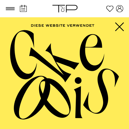
Zum Hauptinhalt springen
Zum Footer springen