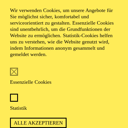
Wir verwenden Cookies, um unsere Angebote für
Sie möglichst sicher, komfortabel und
serviceorientiert zu gestalten. Essenzielle Cookies
sind unentbehrlich, um die Grundfunktionen der
Website zu ermöglichen. Statistik-Cookies helfen
uns zu verstehen, wie die Website genutzt wird,
Foto: Björn Hickmann
indem Informationen anonym gesammelt und
gemeldet werden.
Michael Haag
Bass
Essenzielle Cookies
VITA
Statistik
Michael Haag wurde in Trier geboren und absolvierte
parallel zu einem Betriebswirtschaftslehrestudium eine
ALLE AKZEPTIEREN
Gesangsausbildung am Konservatorium Luxemburg.