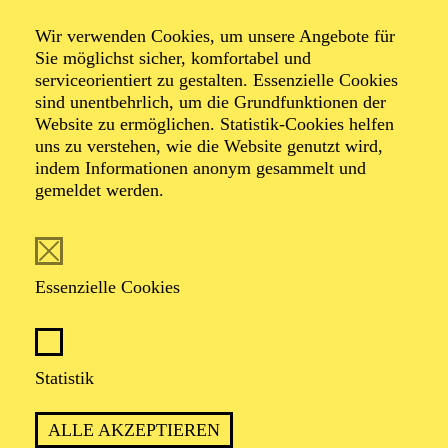
Wir verwenden Cookies, um unsere Angebote für
Sie möglichst sicher, komfortabel und
serviceorientiert zu gestalten. Essenzielle Cookies
sind unentbehrlich, um die Grundfunktionen der
Heribert Feckler
Website zu ermöglichen. Statistik-Cookies helfen
uns zu verstehen, wie die Website genutzt wird,
Dirigent
indem Informationen anonym gesammelt und
gemeldet werden.
VITA
studierte Klavier, Dirigieren, Gesang und Tonsatz an
Essenzielle Cookies
der Musikhochschule Köln. Er war Musikalischer
Leiter und Dirigent u. a. von "Ain’t Misbehavin’", "Der
Mann von La Mancha", "The Rocky Horror Show",
"West Side Story", "Grease", "Rent", "Cabaret", "Miami
Statistik
Nights", "Das Mädchen Rosemarie", "Cats", "Kiss me,
Kate", "Jesus Christ Superstar", "Saturday Night
Fever", "Spamalot", "Chess", "Die 10 Gebote", "Kein
ALLE AKZEPTIEREN