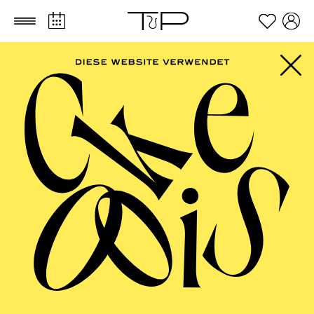
Zum Hauptinhalt springen
Zum Footer springen