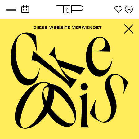
Zum Hauptinhalt springen
Zum Footer springen