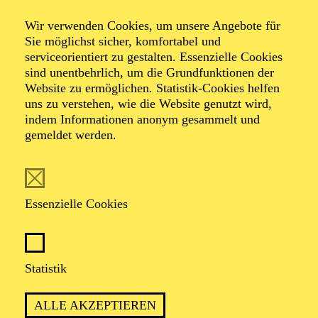
Wir verwenden Cookies, um unsere Angebote für
Sie möglichst sicher, komfortabel und
Foto: Benne Ochs
serviceorientiert zu gestalten. Essenzielle Cookies
sind unentbehrlich, um die Grundfunktionen der
Website zu ermöglichen. Statistik-Cookies helfen
KS. Marie-Helen
uns zu verstehen, wie die Website genutzt wird,
Joël
indem Informationen anonym gesammelt und
gemeldet werden.
Mezzosopran
VITA
Essenzielle Cookies
Marie-Helen Joël (Mezzosopran) aus Aachen studierte
zunächst Schulmusik, dann Gesang in Köln und
Statistik
absolvierte ihren Master of Music-Education 2009 in
Detmold. In der Spielzeit 1993/1994 wechselte sie von
Bonn ans Aalto-Theater, wo sie u. a. als Maddalena
ALLE AKZEPTIEREN
("Rigoletto"), Emilia ("Otello"), Hänsel ("Hänsel und