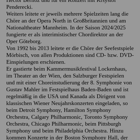
Hector Berlioz und für ein Konzert mit Krsystof
Penderecki.
Weiters leitete er jeweils mehrere Spielzeiten lang die
Chöre an der Opera North in Großbritannien und am
Nationaltheater Mannheim. In der Saison 2024/2025
fungierte er als interimistischer Chordirektor an der
Oper Göteborg.
Von 1992 bis 2013 leitete er die Chöre der Seefestspiele
Mörbisch, von allen Produktionen sind CD- bzw. DVD-
Einspielungen erschienen.
Er gastierte beim Kammermusikfestival Lockenhaus,
im Theater an der Wien, den Salzburger Festspielen
und mit einer Choreinstudierung der 8. Symphonie von
Gustav Mahler im Festspielhaus Baden-Baden und ist
regelmäßig in die USA und Kanada als Dirigent von
klassischen Wiener Neujahrskonzerten eingeladen, so
beim Detroit Symphony, Hamilton Symphony
Orchestra, Calgary Philharmonic, Toronto Symphony
Orchestra, Chicago Philharmonic, beim Pittsburgh
Symphony und beim Philadelphia Orchestra. Hinzu
kommen Konzerte in der Boston Symphony Hall, der