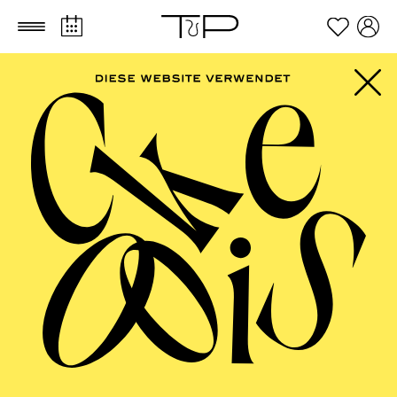
Zum Hauptinhalt springen
Zum Footer springen