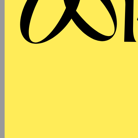
19:00 - 21:45
Besetzu
Aalto-Theater
AALTO
MUSIKTHEATER
Montag
Z
17.05.2027
17:15
E
18:00 - 20:45
Besetzu
Aalto-Theater
AALTO
MUSIKTHEATER