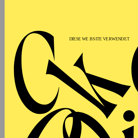
T
AALTO
PREMI
MUSIKTHEATER
Samstag
Z
15.05.2027
18:15
E