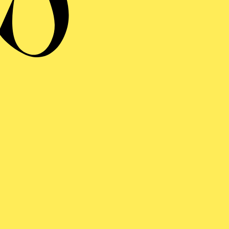
ng einblenden
AR UND ZIMMERMANN
inführung
ng einblenden