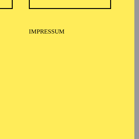
IMPRESSUM
avier-, Harfe- und
 durch seine
ter Musikhochschule
wettbewerb der ARD in
ither an den großen
taatsoper, der
 dem Gran Teatre del
tille, Amsterdam,
Bregenzer Festspielen.
erdi, Strauss und
 er mit namhaften
nchen, Daniel Harding,