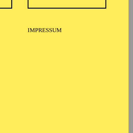
IMPRESSUM
Ballett Amsterdam, das
rat Joke Visser 1987
Kostümabteilung des NDT
ntwarf und fertigte die
mdesigns für Jiří
rdem überwacht und