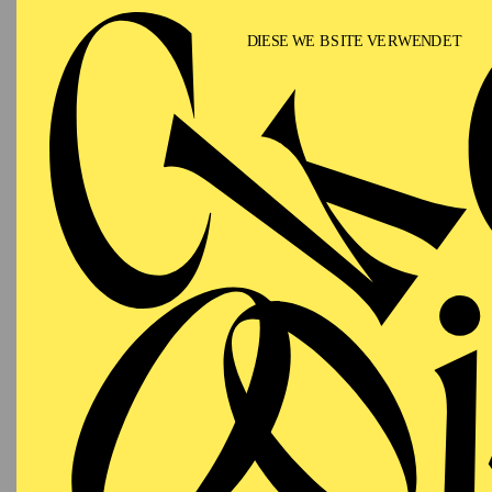
T
AALTO BALLETT
WIEDE
ESSEN
Samstag
RE
19.09.2026
Besetzu
19:00 - 21:00
Aalto-Theater
AALTO BALLETT
ESSEN