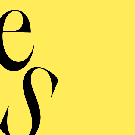
ERMINE UND TICKE
RAUFNAHME
LATIONS
ng einblenden