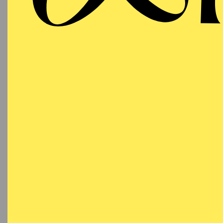
Sonntag
RE
27.09.2026
Besetzu
18:00 - 20:00
Aalto-Theater
AALTO BALLETT
ESSEN
Freitag
RE
02.10.2026
Besetzu
19:30 - 21:30
Aalto-Theater