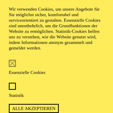
Wir verwenden Cookies, um unsere Angebote für
Sie möglichst sicher, komfortabel und
serviceorientiert zu gestalten. Essenzielle Cookies
sind unentbehrlich, um die Grundfunktionen der
Website zu ermöglichen. Statistik-Cookies helfen
uns zu verstehen, wie die Website genutzt wird,
Foto: Lev Gonopolskiy
indem Informationen anonym gesammelt und
gemeldet werden.
Felix Krakau
Essenzielle Cookies
VITA
Felix Krakau geb. 1990 in Hamburg, studierte
Statistik
Theaterregie an der Hochschule für Musik und
Darstellende Kunst Frankfurt am Main und Szenisches
ALLE AKZEPTIEREN
Schreiben an der Universität der Künste Berlin.