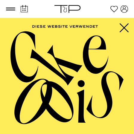
Zum Hauptinhalt springen
Zum Footer springen