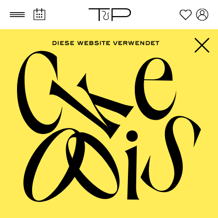
Zum Hauptinhalt springen
Zum Footer springen