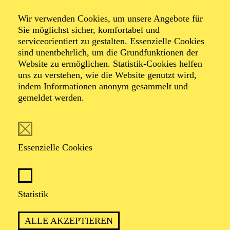
Wir verwenden Cookies, um unsere Angebote für
Sie möglichst sicher, komfortabel und
serviceorientiert zu gestalten. Essenzielle Cookies
sind unentbehrlich, um die Grundfunktionen der
Dorin Gal
Website zu ermöglichen. Statistik-Cookies helfen
uns zu verstehen, wie die Website genutzt wird,
Bühnen- und Kostümbildner
indem Informationen anonym gesammelt und
gemeldet werden.
VITA
Dorin Gal absolvierte sein Studium in Klausenburg.
Essenzielle Cookies
Daraufhin war er zehn Jahre Mitglied der Bayerischen
Staatsoper München, an der er als Tänzer, Bühnen-
sowie auch als Kostümbildner tätig war. Die
Inszenierung von August Strindbergs „Ein Traumspiel“
Statistik
mit dem Bayerischen Staatsballett, bei der er für das
Bühnen- und Kostümbild verantwortlich war, erhielt
1997 den Bayerischen Theaterpreis. Seine
ALLE AKZEPTIEREN