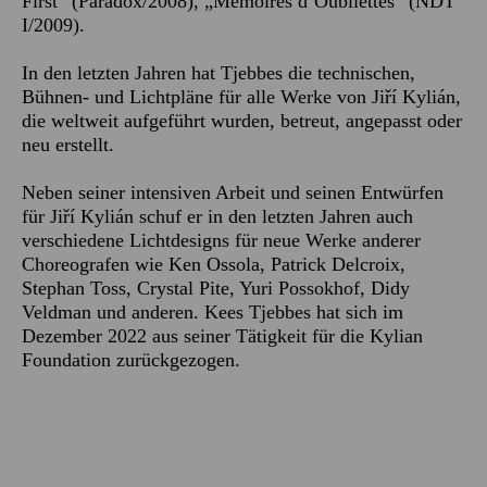
First“ (Paradox/2008), „Mémoires d’Oublièttes“ (NDT
I/2009).
In den letzten Jahren hat Tjebbes die technischen,
Bühnen- und Lichtpläne für alle Werke von Jiří Kylián,
die weltweit aufgeführt wurden, betreut, angepasst oder
neu erstellt.
Neben seiner intensiven Arbeit und seinen Entwürfen
für Jiří Kylián schuf er in den letzten Jahren auch
verschiedene Lichtdesigns für neue Werke anderer
Choreografen wie Ken Ossola, Patrick Delcroix,
Stephan Toss, Crystal Pite, Yuri Possokhof, Didy
Veldman und anderen. Kees Tjebbes hat sich im
Dezember 2022 aus seiner Tätigkeit für die Kylian
Foundation zurückgezogen.