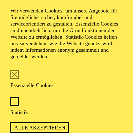
Wir verwenden Cookies, um unsere Angebote für
Sie möglichst sicher, komfortabel und
Foto: Joris Jan Bos
serviceorientiert zu gestalten. Essenzielle Cookies
sind unentbehrlich, um die Grundfunktionen der
Website zu ermöglichen. Statistik-Cookies helfen
Kees Tjebbes
uns zu verstehen, wie die Website genutzt wird,
indem Informationen anonym gesammelt und
Lichtdesign
gemeldet werden.
LICHTDESIGN
Essenzielle Cookies
Nach seinem Studium an der Brüsseler Akademie der
Künste arbeitete Kees Tjebbes mit verschiedenen
Theater- und Tanzgruppen wie Toneelgroep Theater,
Introdans, Scapino Ballet Rotterdam und Nederlands
Statistik
Dans Theater zusammen.
Für Introdans und Scapino Ballet Rotterdam begann er,
ALLE AKZEPTIEREN
Lichtpläne für Choreografen wie Ed Wubbe, Nils