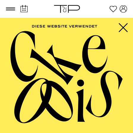
Zum Hauptinhalt springen
Zum Footer springen