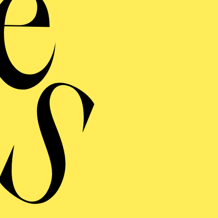
de
he
Ein Kinders