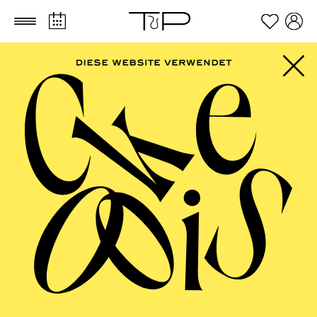
Zum Hauptinhalt springen
Zum Footer springen
Lydia Merkel
Bühnen- und Kostümbildnerin
VITA
Lydia Merkel
wurde in Rüdersdorf bei Berlin geboren
und studierte Bühnenbild und Architektur an der TU
Berlin.
Von 2010 bis 2012 war sie Ausstattungsassistentin am
Theater Krefeld/Mönchengladbach und stattete dort
diverse Produktionen aus. Von 2012 bis 2018 wirkte sie
bei außereuropäischen Uraufführungen in der Regie
von Jorge Angeles, Maya Zbib, Jessé Oliveira, Rafat al
Zakout und Nava Zukerman mit. "Die